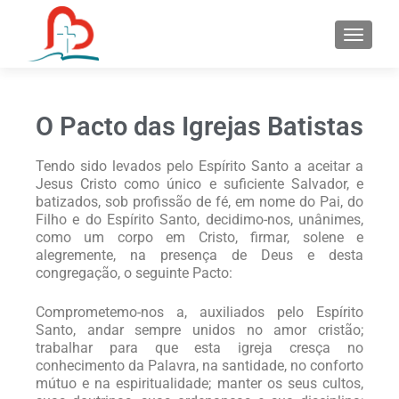
S
k
i
p
t
O Pacto das Igrejas Batistas
o
c
Tendo sido levados pelo Espírito Santo a aceitar a
o
Jesus Cristo como único e suficiente Salvador, e
n
batizados, sob profissão de fé, em nome do Pai, do
t
Filho e do Espírito Santo, decidimo-nos, unânimes,
como um corpo em Cristo, firmar, solene e
e
alegremente, na presença de Deus e desta
n
congregação, o seguinte Pacto:
t
Comprometemo-nos a, auxiliados pelo Espírito
Santo, andar sempre unidos no amor cristão;
trabalhar para que esta igreja cresça no
conhecimento da Palavra, na santidade, no conforto
mútuo e na espiritualidade; manter os seus cultos,