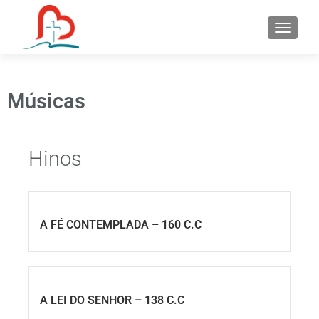
S
k
i
p
t
Músicas
o
c
o
Hinos
n
t
e
n
A FÉ CONTEMPLADA – 160 C.C
t
A LEI DO SENHOR – 138 C.C