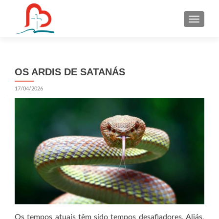
S
k
i
p
t
OS ARDIS DE SATANÁS
o
c
17/04/2026
o
n
t
e
n
t
Os tempos atuais têm sido tempos desafiadores. Aliás,