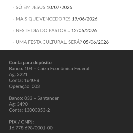
SÓ EM JESUS
10/07/2026
MAIS QUE VENCEDORES
19/06/2026
NESTE DIA DO PASTOR…
12/06/2026
UMA FESTA CULTURAL, SERÁ?
05/06/2026
Conta para depósito
Banco: 104 – Caixa Econômica Federal
Ag: 3221
Conta: 1640-8
Operação: 003
Banco: 033 – Santander
Ag: 3490
Conta: 13000853-2
PIX / CNPJ
:
16.778.698/0001-00