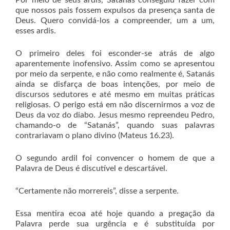
Por meio de seus ardis, Satanás conseguiu fazer com
que nossos pais fossem expulsos da presença santa de
Deus. Quero convidá-los a compreender, um a um,
esses ardis.
O primeiro deles foi esconder-se atrás de algo
aparentemente inofensivo. Assim como se apresentou
por meio da serpente, e não como realmente é, Satanás
ainda se disfarça de boas intenções, por meio de
discursos sedutores e até mesmo em muitas práticas
religiosas. O perigo está em não discernirmos a voz de
Deus da voz do diabo. Jesus mesmo repreendeu Pedro,
chamando-o de “Satanás”, quando suas palavras
contrariavam o plano divino (Mateus 16.23).
O segundo ardil foi convencer o homem de que a
Palavra de Deus é discutível e descartável.
“Certamente não morrereis”, disse a serpente.
Essa mentira ecoa até hoje quando a pregação da
Palavra perde sua urgência e é substituída por