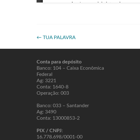
←
TUA PALAVRA
Conta para depósito
Banco: 104 – Caixa Econômica
Federal
Ag: 3221
Conta: 1640-8
Operação: 003
Banco: 033 – Santander
Ag: 3490
Conta: 13000853-2
PIX / CNPJ
:
16.778.698/0001-00