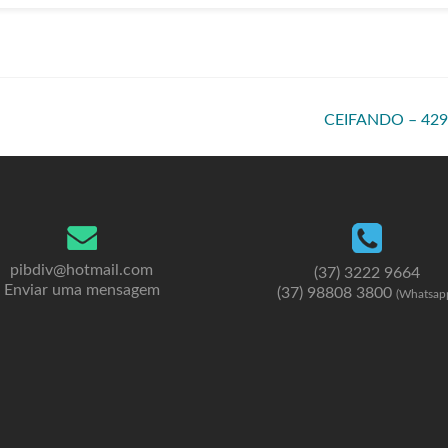
CEIFANDO – 42
pibdiv@hotmail.com
(37) 3222 9664
Enviar uma mensagem
(37) 98808 3800
(Whatsap