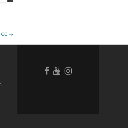
9 CC
→
p)