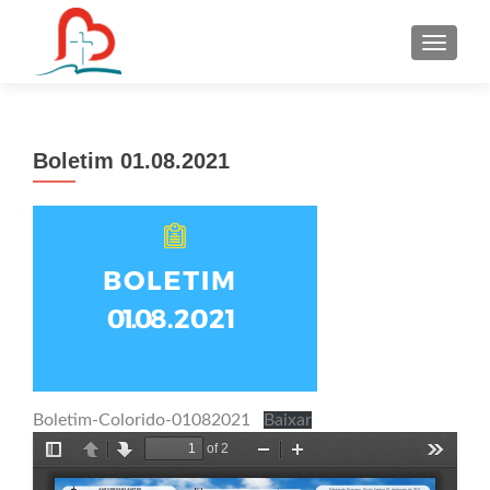
S
k
i
p
t
Boletim 01.08.2021
o
c
o
n
t
e
n
t
Boletim-Colorido-01082021
Baixar