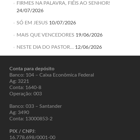
FIRMES NA PALAVRA, FIÉIS AO SENHOR!
24/07/2026
SÓ EM JESUS
10/07/2026
MAIS QUE VENCEDORES
19/06/2026
NESTE DIA DO PASTOR…
12/06/2026
Conta para depósito
Banco: 104 – Caixa Econômica Federal
Ag: 3221
Conta: 1640-8
Operação: 003
Banco: 033 – Santander
Ag: 3490
Conta: 13000853-2
PIX / CNPJ
:
16.778.698/0001-00