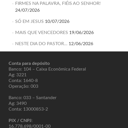
FIRMES NA PALAVRA, FIÉIS AO SENHOR!
24/07/2026
SÓ EM JESUS
10/07/2026
MAIS QUE VENCEDORES
19/06/2026
NESTE DIA DO PASTOR…
12/06/2026
Conta para depósito
Banco: 104 – Caixa Econômica Federal
Ag: 3221
Conta: 1640-8
Operação: 003
Banco: 033 – Santander
Ag: 3490
Conta: 13000853-2
PIX / CNPJ
:
16.778.698/0001-00