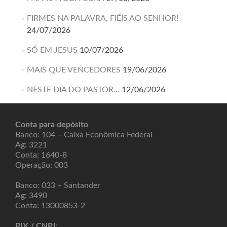
FIRMES NA PALAVRA, FIÉIS AO SENHOR!
24/07/2026
SÓ EM JESUS
10/07/2026
MAIS QUE VENCEDORES
19/06/2026
NESTE DIA DO PASTOR…
12/06/2026
Conta para depósito
Banco: 104 – Caixa Econômica Federal
Ag: 3221
Conta: 1640-8
Operação: 003
Banco: 033 – Santander
Ag: 3490
Conta: 13000853-2
PIX / CNPJ
: