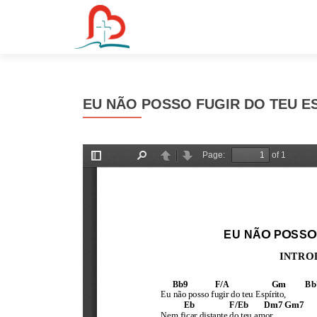
S
k
i
p
t
EU NÃO POSSO FUGIR DO TEU ES
o
c
o
n
t
e
n
t