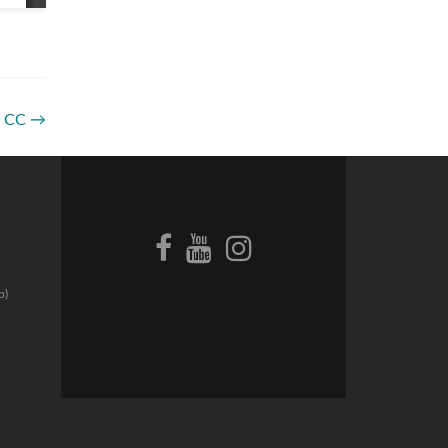
2 CC
→
p)