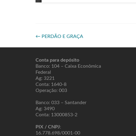
←
PERDÃO E GRAÇA
Conta para depósito
Banco: 104 – Caixa Econômica
Federal
Ag: 3221
Conta: 1640-8
Operação: 003
Banco: 033 – Santander
Ag: 3490
Conta: 13000853-2
PIX / CNPJ
:
16.778.698/0001-00