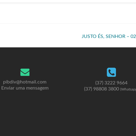
JUSTO ÉS, SENHOR – 0
pibdiv@hotmail.com
(37) 3222 9664
Enviar uma mensagem
(37) 98808 3800
(Whatsap