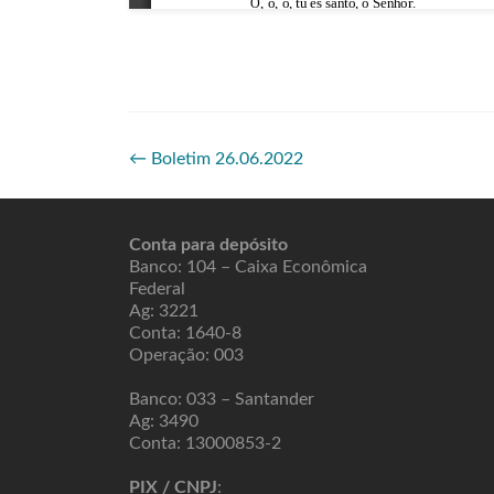
←
Boletim 26.06.2022
Conta para depósito
Banco: 104 – Caixa Econômica
Federal
Ag: 3221
Conta: 1640-8
Operação: 003
Banco: 033 – Santander
Ag: 3490
Conta: 13000853-2
PIX / CNPJ
: