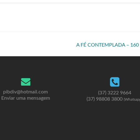
A FÉ CONTEMPLADA – 160
pibdiv@hotmail.com
(37) 3222 9664
Enviar uma mensagem
(37) 98808 3800
(Whatsap