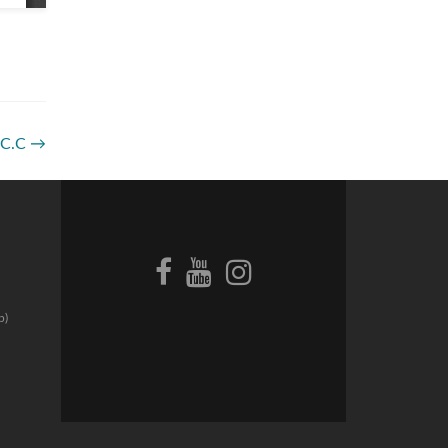
 C.C
→
p)