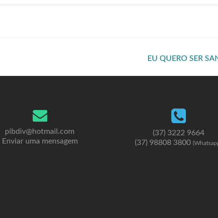
EU QUERO SER S
pibdiv@hotmail.com
(37) 3222 9664
Enviar uma mensagem
(37) 98808 3800
(Whatsap