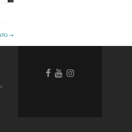
ANTO
→
p)