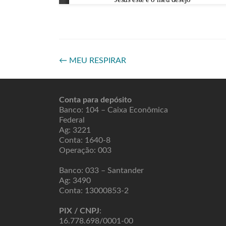
←
MEU RESPIRAR
Conta para depósito
Banco: 104 – Caixa Econômica
Federal
Ag: 3221
Conta: 1640-8
Operação: 003
Banco: 033 – Santander
Ag: 3490
Conta: 13000853-2
PIX / CNPJ
:
16.778.698/0001-00