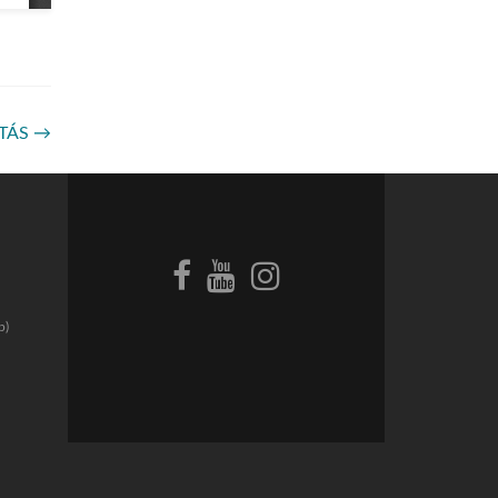
STÁS
→
p)