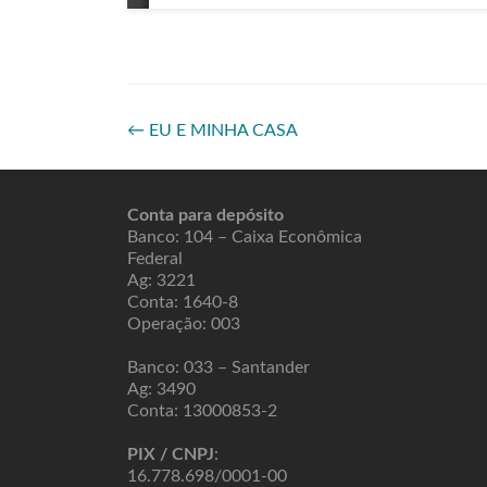
←
EU E MINHA CASA
Conta para depósito
Banco: 104 – Caixa Econômica
Federal
Ag: 3221
Conta: 1640-8
Operação: 003
Banco: 033 – Santander
Ag: 3490
Conta: 13000853-2
PIX / CNPJ
:
16.778.698/0001-00