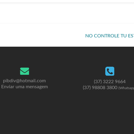
NO CONTROLE TU E
pibdiv@hotmail.com
(37) 3222 9664
Enviar uma mensagem
(37) 98808 3800
(Whatsap