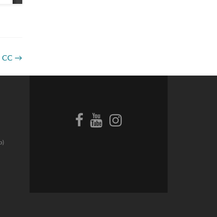
3 CC
→
p)