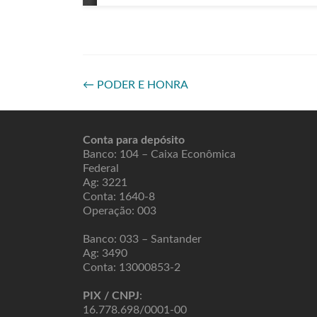
←
PODER E HONRA
Conta para depósito
Banco: 104 – Caixa Econômica
Federal
Ag: 3221
Conta: 1640-8
Operação: 003
Banco: 033 – Santander
Ag: 3490
Conta: 13000853-2
PIX / CNPJ
:
16.778.698/0001-00