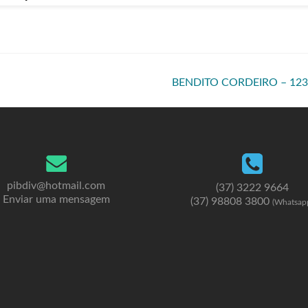
BENDITO CORDEIRO – 12
pibdiv@hotmail.com
(37) 3222 9664
Enviar uma mensagem
(37) 98808 3800
(Whatsap