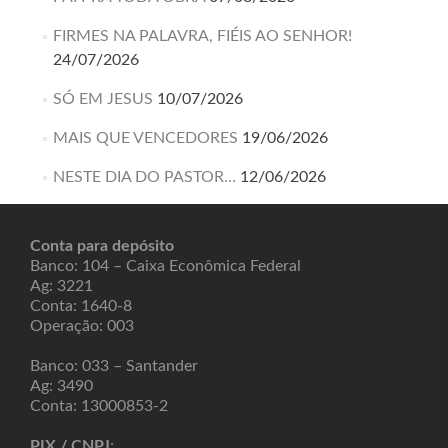
FIRMES NA PALAVRA, FIÉIS AO SENHOR!
24/07/2026
SÓ EM JESUS
10/07/2026
MAIS QUE VENCEDORES
19/06/2026
NESTE DIA DO PASTOR…
12/06/2026
Conta para depósito
Banco: 104 – Caixa Econômica Federal
Ag: 3221
Conta: 1640-8
Operação: 003
Banco: 033 – Santander
Ag: 3490
Conta: 13000853-2
PIX / CNPJ
: