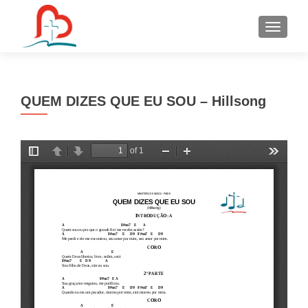
S
k
i
p
t
QUEM DIZES QUE EU SOU – Hillsong
o
c
o
n
t
e
n
t