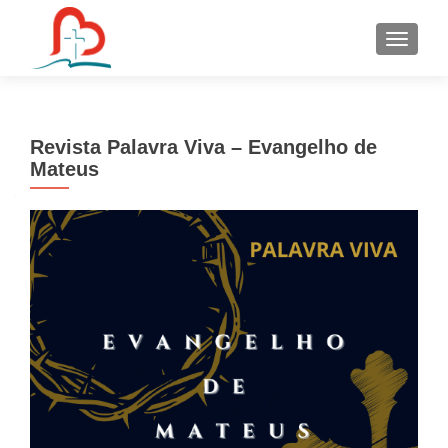
S
k
i
p
t
Revista Palavra Viva – Evangelho de
o
Mateus
c
o
n
t
e
n
t