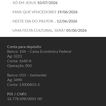
SÓ EM JESUS
10/07/2026
MAIS QUE VENCEDORES
19/06/2026
NESTE DIA DO PASTOR…
12/06/2026
UMA FESTA CULTURAL, SERÁ?
05/06/2026
Conta para depósito
Banco: 104 – Caixa Econômica Federal
Ag: 3221
Conta: 1640-8
Operação: 003
Banco: 033 – Santander
Ag: 3490
Conta: 13000853-2
PIX / CNPJ
:
16.778.698/0001-00