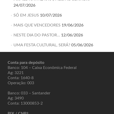
24/07/2026
SÓ EM JESUS
10/07/2026
MAIS QUE VENCEDORES
19/06/2026
NESTE DIA DO PASTOR…
12/06/2026
UMA FESTA CULTURAL, SERÁ?
05/06/2026
Conta para depósito
Banco: 104 – Caixa Econômica Federal
Ag: 3221
Conta: 1640-8
Operação: 003
Banco: 033 – Santander
Ag: 3490
Conta: 13000853-2
PIX / CNPJ
: