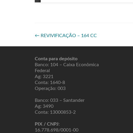
←
REVIVIFICAÇÃO – 164 CC
Conta para depósito
Banco: 104 – Caixa Econômica
Federal
Ag: 3221
Conta: 1640-8
Operação: 003
Banco: 033 – Santander
Ag: 3490
Conta: 13000853-2
PIX / CNPJ
:
16.778.698/0001-00