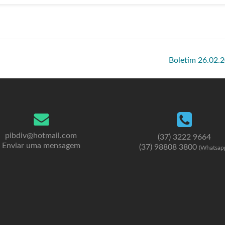
Boletim 26.02.
pibdiv@hotmail.com
(37) 3222 9664
Enviar uma mensagem
(37) 98808 3800
(Whatsap