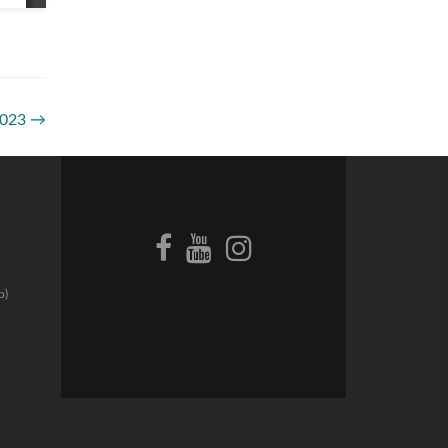
2023
→
p)