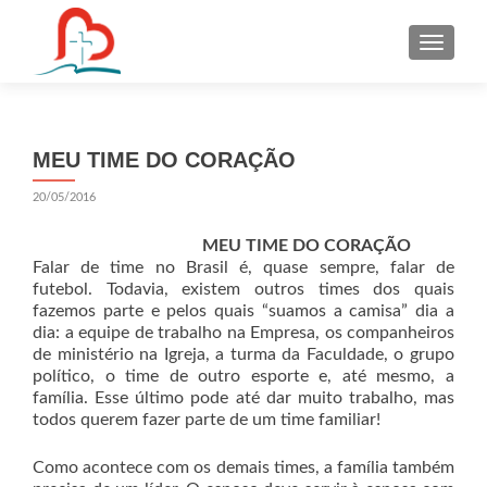
S
k
i
p
t
MEU TIME DO CORAÇÃO
o
c
20/05/2016
o
n
MEU TIME DO CORAÇÃO
t
Falar de time no Brasil é, quase sempre, falar de
futebol. Todavia, existem outros times dos quais
e
fazemos parte e pelos quais “suamos a camisa” dia a
n
dia: a equipe de trabalho na Empresa, os companheiros
t
de ministério na Igreja, a turma da Faculdade, o grupo
político, o time de outro esporte e, até mesmo, a
família. Esse último pode até dar muito trabalho, mas
todos querem fazer parte de um time familiar!
Como acontece com os demais times, a família também