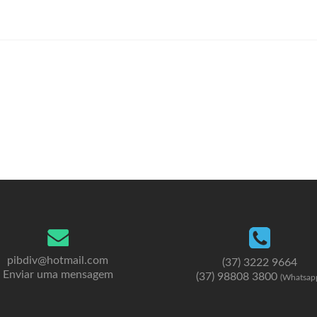
pibdiv@hotmail.com
(37) 3222 9664
Enviar uma mensagem
(37) 98808 3800
(Whatsap