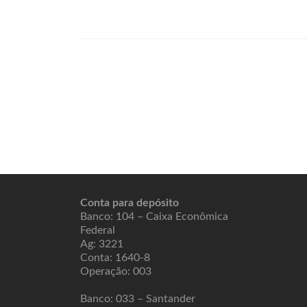
Conta para depósito
Banco: 104 – Caixa Econômica
Federal
Ag: 3221
Conta: 1640-8
Operação: 003
Banco: 033 – Santander