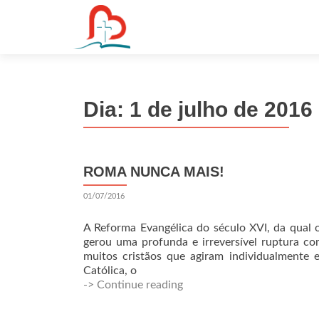
S
k
i
p
t
Dia:
1 de julho de 2016
o
c
o
n
ROMA NUNCA MAIS!
t
e
01/07/2016
n
t
A Reforma Evangélica do século XVI, da qual 
gerou uma profunda e irreversível ruptura co
muitos cristãos que agiram individualmente er
Católica, o
-> Continue reading