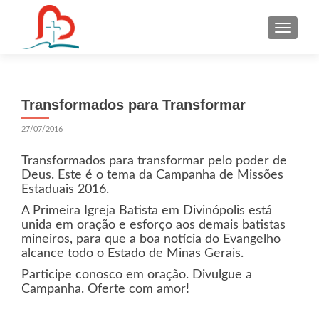
S
k
i
p
t
Transformados para Transformar
o
c
27/07/2016
o
n
Transformados para transformar pelo poder de
t
Deus. Este é o tema da Campanha de Missões
Estaduais 2016.
e
n
A Primeira Igreja Batista em Divinópolis está
unida em oração e esforço aos demais batistas
t
mineiros, para que a boa notícia do Evangelho
alcance todo o Estado de Minas Gerais.
Participe conosco em oração. Divulgue a
Campanha. Oferte com amor!