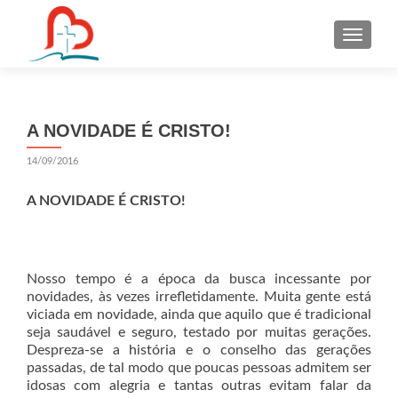
S
k
i
p
t
A NOVIDADE É CRISTO!
o
c
14/09/2016
o
n
A NOVIDADE É CRISTO!
t
e
n
Nosso tempo é a época da busca incessante por
t
novidades, às vezes irrefletidamente. Muita gente está
viciada em novidade, ainda que aquilo que é tradicional
seja saudável e seguro, testado por muitas gerações.
Despreza-se a história e o conselho das gerações
passadas, de tal modo que poucas pessoas admitem ser
idosas com alegria e tantas outras evitam falar da