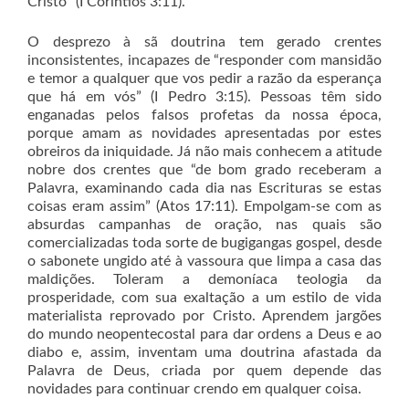
Cristo” (I Coríntios 3:11).
O desprezo à sã doutrina tem gerado crentes
inconsistentes, incapazes de “responder com mansidão
e temor a qualquer que vos pedir a razão da esperança
que há em vós” (I Pedro 3:15). Pessoas têm sido
enganadas pelos falsos profetas da nossa época,
porque amam as novidades apresentadas por estes
obreiros da iniquidade. Já não mais conhecem a atitude
nobre dos crentes que “de bom grado receberam a
Palavra, examinando cada dia nas Escrituras se estas
coisas eram assim” (Atos 17:11). Empolgam-se com as
absurdas campanhas de oração, nas quais são
comercializadas toda sorte de bugigangas gospel, desde
o sabonete ungido até à vassoura que limpa a casa das
maldições. Toleram a demoníaca teologia da
prosperidade, com sua exaltação a um estilo de vida
materialista reprovado por Cristo. Aprendem jargões
do mundo neopentecostal para dar ordens a Deus e ao
diabo e, assim, inventam uma doutrina afastada da
Palavra de Deus, criada por quem depende das
novidades para continuar crendo em qualquer coisa.