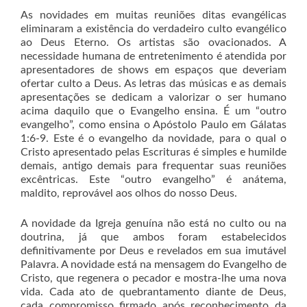
As novidades em muitas reuniões ditas evangélicas
eliminaram a existência do verdadeiro culto evangélico
ao Deus Eterno. Os artistas são ovacionados. A
necessidade humana de entretenimento é atendida por
apresentadores de shows em espaços que deveriam
ofertar culto a Deus. As letras das músicas e as demais
apresentações se dedicam a valorizar o ser humano
acima daquilo que o Evangelho ensina. É um “outro
evangelho”, como ensina o Apóstolo Paulo em Gálatas
1:6-9. Este é o evangelho da novidade, para o qual o
Cristo apresentado pelas Escrituras é simples e humilde
demais, antigo demais para frequentar suas reuniões
excêntricas. Este “outro evangelho” é anátema,
maldito, reprovável aos olhos do nosso Deus.
A novidade da Igreja genuína não está no culto ou na
doutrina, já que ambos foram estabelecidos
definitivamente por Deus e revelados em sua imutável
Palavra. A novidade está na mensagem do Evangelho de
Cristo, que regenera o pecador e mostra-lhe uma nova
vida. Cada ato de quebrantamento diante de Deus,
cada compromisso firmado após reconhecimento da