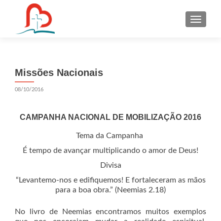
S
k
i
p
t
Missões Nacionais
o
c
08/10/2016
o
n
CAMPANHA NACIONAL DE MOBILIZAÇÃO 2016
t
e
Tema da Campanha
n
É tempo de avançar multiplicando o amor de Deus!
t
Divisa
“Levantemo-nos e edifiquemos! E fortaleceram as mãos
para a boa obra.” (Neemias 2.18)
No livro de Neemias encontramos muitos exemplos