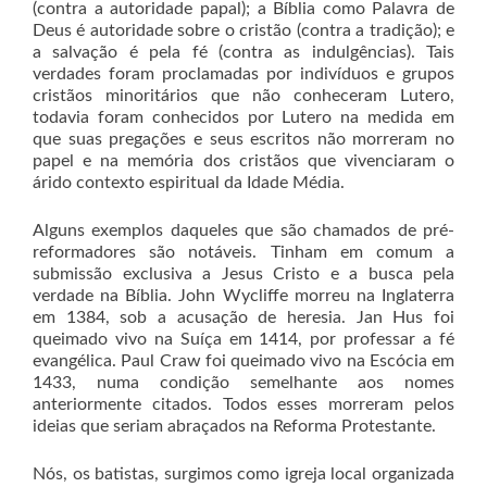
(contra a autoridade papal); a Bíblia como Palavra de
Deus é autoridade sobre o cristão (contra a tradição); e
a salvação é pela fé (contra as indulgências). Tais
verdades foram proclamadas por indivíduos e grupos
cristãos minoritários que não conheceram Lutero,
todavia foram conhecidos por Lutero na medida em
que suas pregações e seus escritos não morreram no
papel e na memória dos cristãos que vivenciaram o
árido contexto espiritual da Idade Média.
Alguns exemplos daqueles que são chamados de pré-
reformadores são notáveis. Tinham em comum a
submissão exclusiva a Jesus Cristo e a busca pela
verdade na Bíblia. John Wycliffe morreu na Inglaterra
em 1384, sob a acusação de heresia. Jan Hus foi
queimado vivo na Suíça em 1414, por professar a fé
evangélica. Paul Craw foi queimado vivo na Escócia em
1433, numa condição semelhante aos nomes
anteriormente citados. Todos esses morreram pelos
ideias que seriam abraçados na Reforma Protestante.
Nós, os batistas, surgimos como igreja local organizada