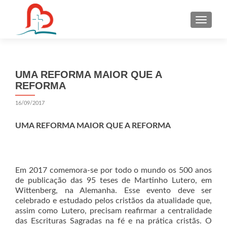
S
k
i
p
t
UMA REFORMA MAIOR QUE A
o
REFORMA
c
o
16/09/2017
n
t
UMA REFORMA MAIOR QUE A REFORMA
e
n
t
Em 2017 comemora-se por todo o mundo os 500 anos
de publicação das 95 teses de Martinho Lutero, em
Wittenberg, na Alemanha. Esse evento deve ser
celebrado e estudado pelos cristãos da atualidade que,
assim como Lutero, precisam reafirmar a centralidade
das Escrituras Sagradas na fé e na prática cristãs. O