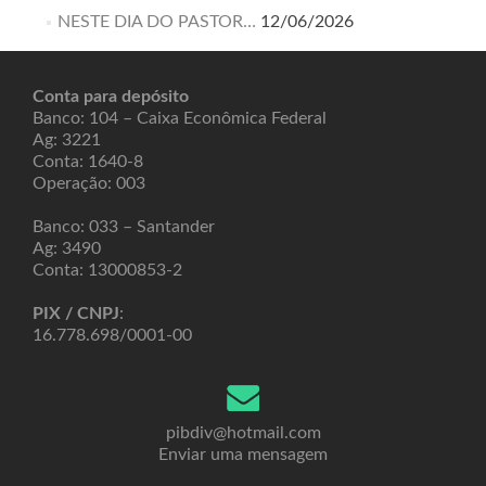
NESTE DIA DO PASTOR…
12/06/2026
Conta para depósito
Banco: 104 – Caixa Econômica Federal
Ag: 3221
Conta: 1640-8
Operação: 003
Banco: 033 – Santander
Ag: 3490
Conta: 13000853-2
PIX / CNPJ
:
16.778.698/0001-00
pibdiv@hotmail.com
Enviar uma mensagem