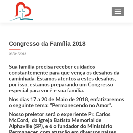
S
k
i
p
t
Congresso da Família 2018
o
c
03/04/2018
o
n
Sua família precisa receber cuidados
t
constantemente para que vença os desafios da
caminhada. Estamos atentos a estes desafios,
e
por isso, estamos preparando um Congresso
n
especial para você e sua família.
t
Nos dias 17 a 20 de Maio de 2018, enfatizaremos
o seguinte tema: “Permanecendo no Amor”.
Nosso preletor será o experiente Pr. Carlos
McCord, da Igreja Batista Memorial de
Alphaville (SP), e é o fundador do Ministério
Permanecer, com atuação em diversos países.