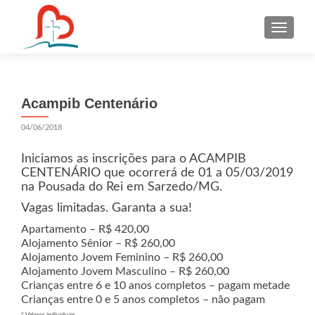
S
k
i
p
t
Acampib Centenário
o
c
04/06/2018
o
n
Iniciamos as inscrições para o ACAMPIB
t
CENTENÁRIO que ocorrerá de 01 a 05/03/2019
na Pousada do Rei em Sarzedo/MG.
e
n
Vagas limitadas. Garanta a sua!
t
Apartamento – R$ 420,00
Alojamento Sênior – R$ 260,00
Alojamento Jovem Feminino – R$ 260,00
Alojamento Jovem Masculino – R$ 260,00
Crianças entre 6 e 10 anos completos – pagam metade
Crianças entre 0 e 5 anos completos – não pagam