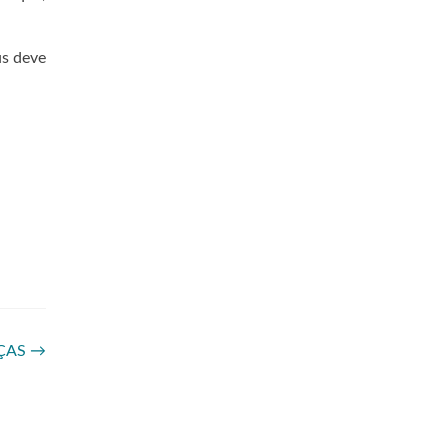
us deve
ÇAS
→