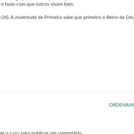
 e fazer com que outros vivam bem.
:24). A Juventude de Primeira sabe que primeiro o Reino de De
ORDENAN
zer o
login
para publicar um comentário.