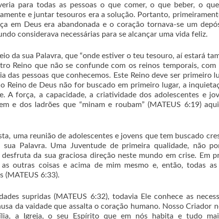
veria para todas as pessoas o que comer, o que beber, o que
camente e juntar tesouros era a solução. Portanto, primeiramen
nça em Deus era abandonada e o coração tornava-se um depós
do considerava necessárias para se alcançar uma vida feliz.
meio da sua Palavra, que “onde estiver o teu tesouro, aí estará t
tro Reino que não se confunde com os reinos temporais, com
ria das pessoas que conhecemos. Este Reino deve ser primeiro l
 o Reino de Deus não for buscado em primeiro lugar, a inquieta
e. A força, a capacidade, a criatividade dos adolescentes e jo
gem e dos ladrões que “minam e roubam” (MATEUS 6:19) aqui
ista, uma reunião de adolescentes e jovens que tem buscado cre
sua Palavra. Uma Juventude de primeira qualidade, não po
 desfruta da sua graciosa direção neste mundo em crise. Em p
 as outras coisas e acima de mim mesmo e, então, todas as 
as (MATEUS 6:33).
dades supridas (MATEUS 6:32), todavia Ele conhece as neces
causa da vaidade que assalta o coração humano. Nosso Criador 
ília, a Igreja, o seu Espírito que em nós habita e tudo ma