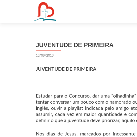
S
k
i
p
t
JUVENTUDE DE PRIMEIRA
o
c
18/08/2018
o
n
JUVENTUDE DE PRIMEIRA
t
e
n
Estudar para o Concurso, dar uma “olhadinha” n
t
tentar conversar um pouco com o namorado ou na
Inglês, ouvir a playlist indicada pelo amigo 
assumir, cada vez em maior quantidade e com
definir o que a juventude deve priorizar, aqui
Nos dias de Jesus, marcados por incessante