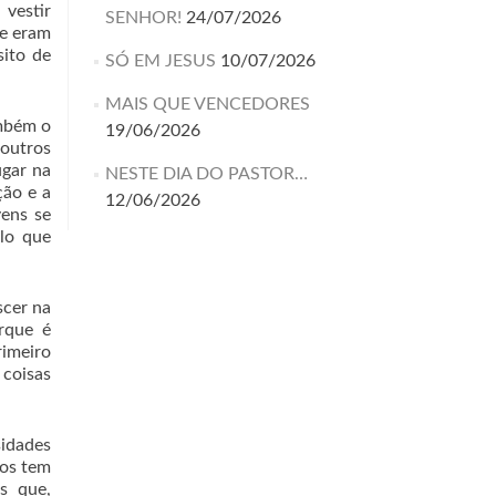
 vestir
SENHOR!
24/07/2026
te eram
ito de
SÓ EM JESUS
10/07/2026
MAIS QUE VENCEDORES
ambém o
19/06/2026
 outros
ugar na
NESTE DIA DO PASTOR…
ção e a
12/06/2026
vens se
lo que
scer na
rque é
rimeiro
coisas
sidades
nos tem
is que,