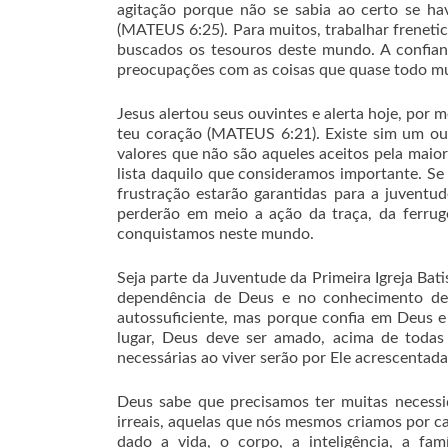
agitação porque não se sabia ao certo se ha
(MATEUS 6:25). Para muitos, trabalhar freneti
buscados os tesouros deste mundo. A confia
preocupações com as coisas que quase todo mun
Jesus alertou seus ouvintes e alerta hoje, por 
teu coração (MATEUS 6:21). Existe sim um ou
valores que não são aqueles aceitos pela maio
lista daquilo que consideramos importante. Se
frustração estarão garantidas para a juventud
perderão em meio a ação da traça, da ferru
conquistamos neste mundo.
Seja parte da Juventude da Primeira Igreja Bat
dependência de Deus e no conhecimento de 
autossuficiente, mas porque confia em Deus e
lugar, Deus deve ser amado, acima de todas
necessárias ao viver serão por Ele acrescentad
Deus sabe que precisamos ter muitas necessi
irreais, aquelas que nós mesmos criamos por 
dado a vida, o corpo, a inteligência, a fam