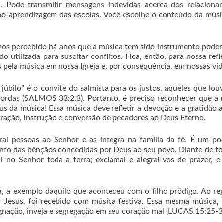
o. Pode transmitir mensagens indevidas acerca dos relacion
sino-aprendizagem das escolas. Você escolhe o conteúdo da mús
temos percebido há anos que a música tem sido instrumento pode
utilizada para suscitar conflitos. Fica, então, para nossa refl
s pela música em nossa Igreja e, por consequência, em nossas vi
júbilo” é o convite do salmista para os justos, aqueles que lo
 cordas (SALMOS 33:2,3). Portanto, é preciso reconhecer que a
eus da música! Essa música deve refletir a devoção e a gratidão 
ração, instrução e conversão de pecadores ao Deus Eterno.
rai pessoas ao Senhor e as integra na família da fé. É um p
nto das bênçãos concedidas por Deus ao seu povo. Diante de t
 no Senhor toda a terra; exclamai e alegrai-vos de prazer, e
a, a exemplo daquilo que aconteceu com o filho pródigo. Ao re
or Jesus, foi recebido com música festiva. Essa mesma música,
ignação, inveja e segregação em seu coração mal (LUCAS 15:25-3