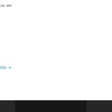
cia em
DOS!
→