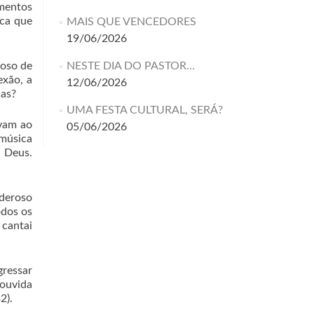
amentos
ica que
MAIS QUE VENCEDORES
19/06/2026
roso de
NESTE DIA DO PASTOR…
exão, a
12/06/2026
das?
UMA FESTA CULTURAL, SERÁ?
uvam ao
05/06/2026
 música
a Deus.
oderoso
odos os
 cantai
gressar
 ouvida
2).