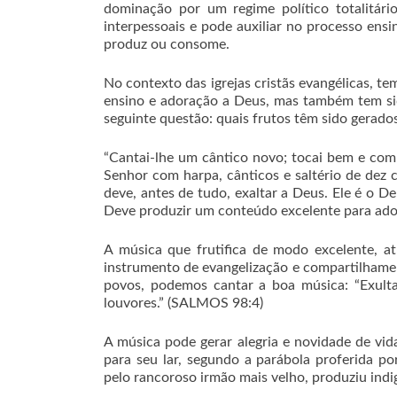
dominação por um regime político totalitári
interpessoais e pode auxiliar no processo en
produz ou consome.
No contexto das igrejas cristãs evangélicas, 
ensino e adoração a Deus, mas também tem sido 
seguinte questão: quais frutos têm sido gerado
“Cantai-lhe um cântico novo; tocai bem e com 
Senhor com harpa, cânticos e saltério de dez
deve, antes de tudo, exaltar a Deus. Ele é o D
Deve produzir um conteúdo excelente para ado
A música que frutifica de modo excelente, at
instrumento de evangelização e compartilhame
povos, podemos cantar a boa música: “Exultai
louvores.” (SALMOS 98:4)
A música pode gerar alegria e novidade de vid
para seu lar, segundo a parábola proferida p
pelo rancoroso irmão mais velho, produziu ind