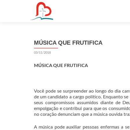
S
k
i
p
t
MÚSICA QUE FRUTIFICA
o
c
03/11/2018
o
n
MÚSICA QUE FRUTIFICA
t
e
n
Você pode se surpreender ao longo do dia can
t
de um candidato a cargo político. Enquanto se 
seus compromissos assumidos diante de Deu
empolgação e contribui para que os consumido
no coração denunciam que a música ouvida tra
A música pode auxiliar pessoas enfermas a se