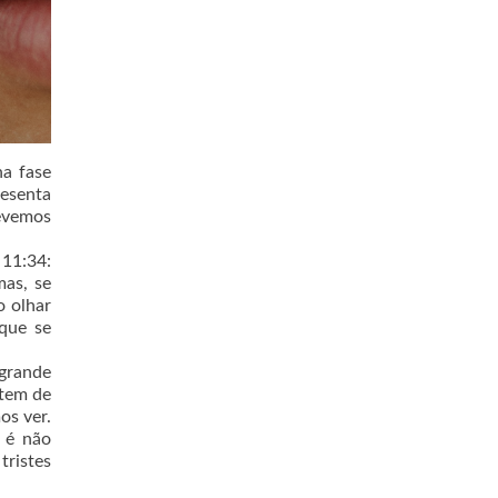
na fase
resenta
devemos
 11:34:
mas, se
o olhar
 que se
 grande
stem de
os ver.
o é não
ristes