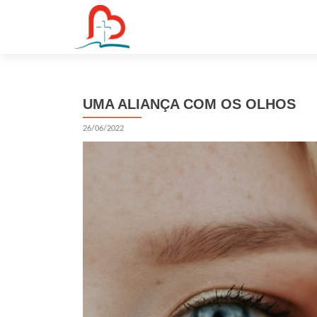
S
k
i
p
t
UMA ALIANÇA COM OS OLHOS
o
c
26/06/2022
o
n
t
e
n
t