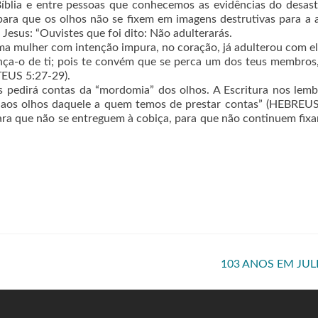
íblia e entre pessoas que conhecemos as evidências do desas
para que os olhos não se fixem em imagens destrutivas para a 
Jesus: “Ouvistes que foi dito: Não adulterarás.
ma mulher com intenção impura, no coração, já adulterou com el
lança-o de ti; pois te convém que se perca um dos teus membros
TEUS 5:27-29).
 pedirá contas da “mordomia” dos olhos. A Escritura nos lem
s aos olhos daquele a quem temos de prestar contas” (HEBREUS
ara que não se entreguem à cobiça, para que não continuem fix
103 ANOS EM JU