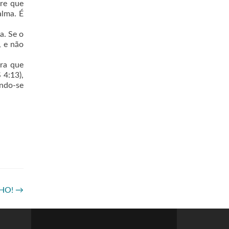
tre que
alma. É
a. Se o
, e não
bra que
 4:13),
ando-se
LHO!
→