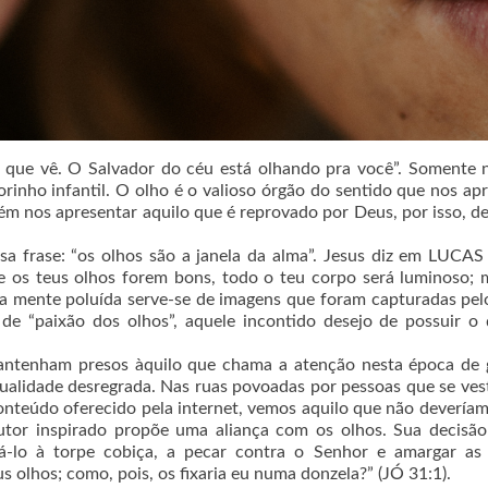
 que vê. O Salvador do céu está olhando pra você”. Somente 
inho infantil. O olho é o valioso órgão do sentido que nos ap
ém nos apresentar aquilo que é reprovado por Deus, por isso, 
 frase: “os olhos são a janela da alma”. Jesus diz em LUCAS
e os teus olhos forem bons, todo o teu corpo será luminoso; 
ma mente poluída serve-se de imagens que foram capturadas pel
o de “paixão dos olhos”, aquele incontido desejo de possuir o
 mantenham presos àquilo que chama a atenção nesta época de
xualidade desregrada. Nas ruas povoadas por pessoas que se ve
nteúdo oferecido pela internet, vemos aquilo que não deveríam
autor inspirado propõe uma aliança com os olhos. Sua decisã
á-lo à torpe cobiça, a pecar contra o Senhor e amargar as t
 olhos; como, pois, os fixaria eu numa donzela?” (JÓ 31:1).