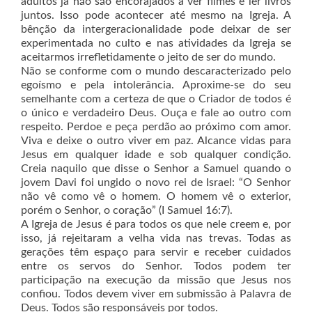
adultos já não são encorajados a ver filmes e ler livros
juntos. Isso pode acontecer até mesmo na Igreja. A
bênção da intergeracionalidade pode deixar de ser
experimentada no culto e nas atividades da Igreja se
aceitarmos irrefletidamente o jeito de ser do mundo.
Não se conforme com o mundo descaracterizado pelo
egoísmo e pela intolerância. Aproxime-se do seu
semelhante com a certeza de que o Criador de todos é
o único e verdadeiro Deus. Ouça e fale ao outro com
respeito. Perdoe e peça perdão ao próximo com amor.
Viva e deixe o outro viver em paz. Alcance vidas para
Jesus em qualquer idade e sob qualquer condição.
Creia naquilo que disse o Senhor a Samuel quando o
jovem Davi foi ungido o novo rei de Israel: “O Senhor
não vê como vê o homem. O homem vê o exterior,
porém o Senhor, o coração” (I Samuel 16:7).
A Igreja de Jesus é para todos os que nele creem e, por
isso, já rejeitaram a velha vida nas trevas. Todas as
gerações têm espaço para servir e receber cuidados
entre os servos do Senhor. Todos podem ter
participação na execução da missão que Jesus nos
confiou. Todos devem viver em submissão à Palavra de
Deus. Todos são responsáveis por todos.