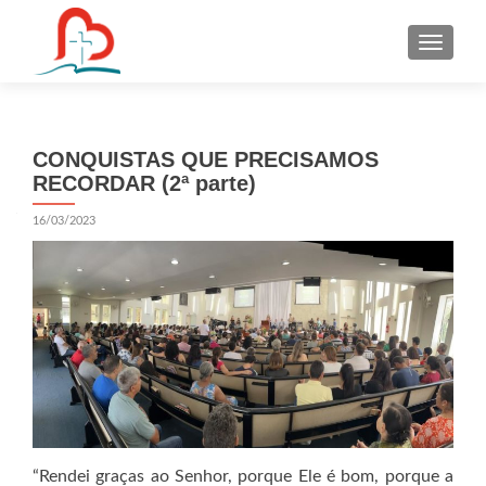
S
k
i
p
t
CONQUISTAS QUE PRECISAMOS
o
RECORDAR (2ª parte)
c
o
16/03/2023
n
t
e
n
t
“Rendei graças ao Senhor, porque Ele é bom, porque a