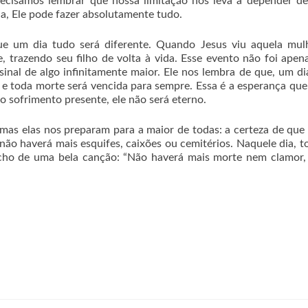
recisamos lembrar que nossa limitação nos leva a depender d
, Ele pode fazer absolutamente tudo.
e um dia tudo será diferente. Quando Jesus viu aquela mulh
, trazendo seu filho de volta à vida. Esse evento não foi ape
al de algo infinitamente maior. Ele nos lembra de que, um di
a e toda morte será vencida para sempre. Essa é a esperança qu
 o sofrimento presente, ele não será eterno.
 mas elas nos preparam para a maior de todas: a certeza de que
ão haverá mais esquifes, caixões ou cemitérios. Naquele dia, t
echo de uma bela canção: “Não haverá mais morte nem clamor