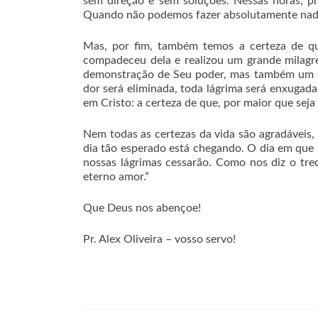
sem direção e sem soluções. Nessas horas, p
Quando não podemos fazer absolutamente nada
Mas, por fim, também temos a certeza de qu
compadeceu dela e realizou um grande milagre
demonstração de Seu poder, mas também um sin
dor será eliminada, toda lágrima será enxugad
em Cristo: a certeza de que, por maior que seja
Nem todas as certezas da vida são agradáveis,
dia tão esperado está chegando. O dia em que n
nossas lágrimas cessarão. Como nos diz o tr
eterno amor.”
Que Deus nos abençoe!
Pr. Alex Oliveira – vosso servo!