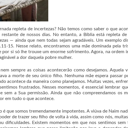
ornada repleta de incertezas? Não temos como saber o que aco
stante de nossos dias. No entanto, a Bíblia está repleta de
ezas — ainda que nem todas sejam agradáveis. Um exemplo dis
7.11-15. Nesse relato, encontramos uma mãe dominada pela tri
ue por si só lhe trouxe um enorme sofrimento. Agora, na ordem i
maginável a dor daquela pobre mulher.
: nem sempre as coisas acontecerão como desejamos. Aquela v
orava a morte de seu único filho. Nenhuma mãe espera passar 
tudo acontece da maneira como planejamos. Muitas vezes, enfr
sentimos frustrados. Nesses momentos, é essencial lembrar q
ce sem a Sua permissão. Ainda que não compreendamos os mo
or em tudo o que acontece.
to é que somos tremendamente impotentes. A viúva de Naim na
poder de trazer seu filho de volta à vida, assim como nós, muitas
 ou dificuldades. Existem momentos em que nos sentimos sem 