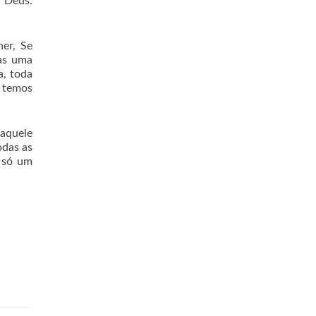
e Deus.
er, Se
nas uma
a, toda
e temos
 aquele
odas as
, só um