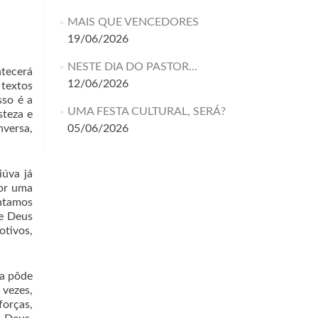
MAIS QUE VENCEDORES
19/06/2026
NESTE DIA DO PASTOR…
ntecerá
12/06/2026
 textos
so é a
UMA FESTA CULTURAL, SERÁ?
steza e
nversa,
05/06/2026
iúva já
por uma
entamos
ue Deus
tivos,
da pôde
 vezes,
forças,