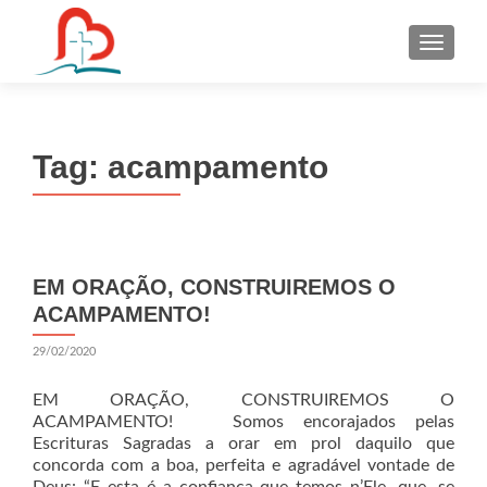
S
k
i
p
t
Tag:
acampamento
o
c
o
n
t
EM ORAÇÃO, CONSTRUIREMOS O
e
ACAMPAMENTO!
n
t
29/02/2020
EM ORAÇÃO, CONSTRUIREMOS O
ACAMPAMENTO! Somos encorajados pelas
Escrituras Sagradas a orar em prol daquilo que
concorda com a boa, perfeita e agradável vontade de