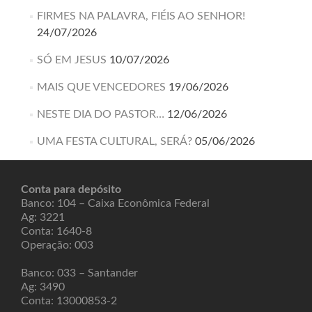
FIRMES NA PALAVRA, FIÉIS AO SENHOR!
24/07/2026
SÓ EM JESUS
10/07/2026
MAIS QUE VENCEDORES
19/06/2026
NESTE DIA DO PASTOR…
12/06/2026
UMA FESTA CULTURAL, SERÁ?
05/06/2026
Conta para depósito
Banco: 104 – Caixa Econômica Federal
Ag: 3221
Conta: 1640-8
Operação: 003
Banco: 033 – Santander
Ag: 3490
Conta: 13000853-2