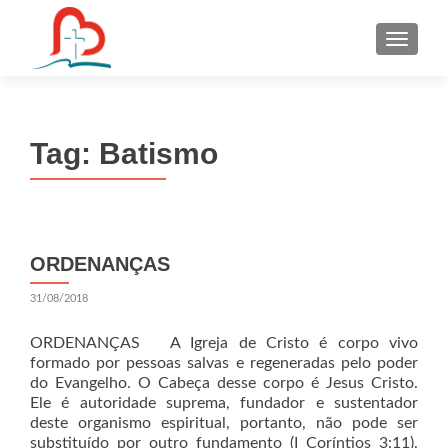
S
k
i
p
t
Tag:
Batismo
o
c
o
n
t
ORDENANÇAS
e
n
31/08/2018
t
ORDENANÇAS A Igreja de Cristo é corpo vivo
formado por pessoas salvas e regeneradas pelo poder
do Evangelho. O Cabeça desse corpo é Jesus Cristo.
Ele é autoridade suprema, fundador e sustentador
deste organismo espiritual, portanto, não pode ser
substituído por outro fundamento (I Coríntios 3:11).