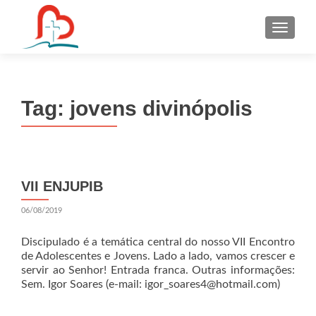
S
k
i
p
t
Tag:
jovens divinópolis
o
c
o
n
t
VII ENJUPIB
e
n
06/08/2019
t
Discipulado é a temática central do nosso VII Encontro
de Adolescentes e Jovens. Lado a lado, vamos crescer e
servir ao Senhor! Entrada franca. Outras informações:
Sem. Igor Soares (e-mail: igor_soares4@hotmail.com)