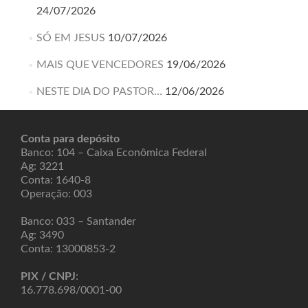
24/07/2026
SÓ EM JESUS
10/07/2026
MAIS QUE VENCEDORES
19/06/2026
NESTE DIA DO PASTOR…
12/06/2026
Conta para depósito
Banco: 104 – Caixa Econômica Federal
Ag: 3221
Conta: 1640-8
Operação: 003
Banco: 033 – Santander
Ag: 3490
Conta: 13000853-2
PIX / CNPJ
:
16.778.698/0001-00