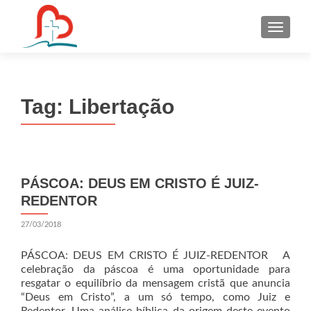
S
k
i
p
t
Tag:
Libertação
o
c
o
n
t
PÁSCOA: DEUS EM CRISTO É JUIZ-
e
REDENTOR
n
t
27/03/2018
PÁSCOA: DEUS EM CRISTO É JUIZ-REDENTOR A
celebração da páscoa é uma oportunidade para
resgatar o equilíbrio da mensagem cristã que anuncia
“Deus em Cristo”, a um só tempo, como Juiz e