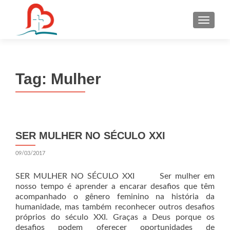
S
k
i
p
t
Tag:
Mulher
o
c
o
n
t
SER MULHER NO SÉCULO XXI
e
n
09/03/2017
t
SER MULHER NO SÉCULO XXI Ser mulher em
nosso tempo é aprender a encarar desafios que têm
acompanhado o gênero feminino na história da
humanidade, mas também reconhecer outros desafios
próprios do século XXI. Graças a Deus porque os
desafios podem oferecer oportunidades de