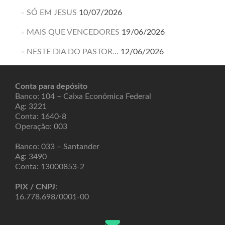
SÓ EM JESUS
10/07/2026
MAIS QUE VENCEDORES
19/06/2026
NESTE DIA DO PASTOR…
12/06/2026
Conta para depósito
Banco: 104 – Caixa Econômica Federal
Ag: 3221
Conta: 1640-8
Operação: 003
Banco: 033 – Santander
Ag: 3490
Conta: 13000853-2
PIX / CNPJ
:
16.778.698/0001-00