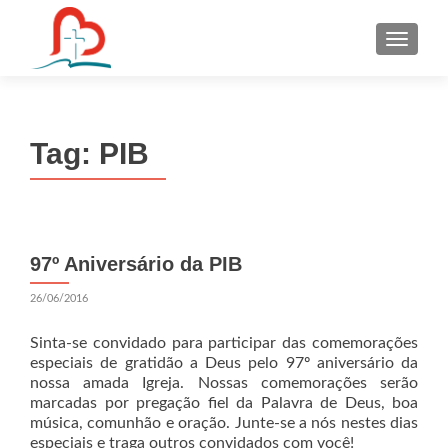
S
k
i
p
t
Tag:
PIB
o
c
o
n
t
97º Aniversário da PIB
e
n
26/06/2016
t
Sinta-se convidado para participar das comemorações
especiais de gratidão a Deus pelo 97º aniversário da
nossa amada Igreja. Nossas comemorações serão
marcadas por pregação fiel da Palavra de Deus, boa
música, comunhão e oração. Junte-se a nós nestes dias
especiais e traga outros convidados com você!