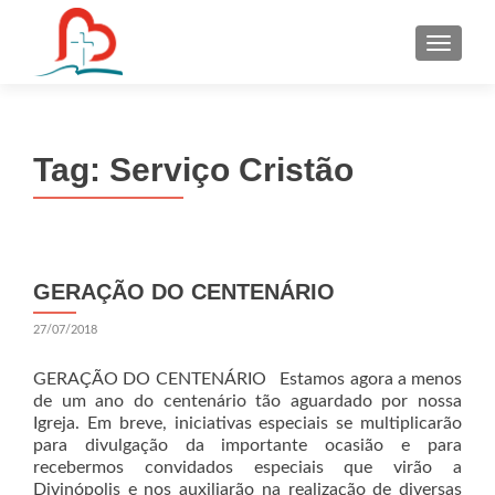
S
k
i
p
t
Tag:
Serviço Cristão
o
c
o
n
t
GERAÇÃO DO CENTENÁRIO
e
n
27/07/2018
t
GERAÇÃO DO CENTENÁRIO Estamos agora a menos
de um ano do centenário tão aguardado por nossa
Igreja. Em breve, iniciativas especiais se multiplicarão
para divulgação da importante ocasião e para
recebermos convidados especiais que virão a
Divinópolis e nos auxiliarão na realização de diversas