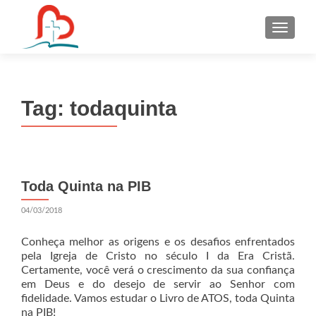
S
k
i
p
t
Tag:
todaquinta
o
c
o
n
t
Toda Quinta na PIB
e
n
04/03/2018
t
Conheça melhor as origens e os desafios enfrentados
pela Igreja de Cristo no século I da Era Cristã.
Certamente, você verá o crescimento da sua confiança
em Deus e do desejo de servir ao Senhor com
fidelidade. Vamos estudar o Livro de ATOS, toda Quinta
na PIB!