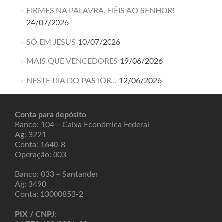
FIRMES NA PALAVRA, FIÉIS AO SENHOR!
24/07/2026
SÓ EM JESUS
10/07/2026
MAIS QUE VENCEDORES
19/06/2026
NESTE DIA DO PASTOR…
12/06/2026
Conta para depósito
Banco: 104 – Caixa Econômica Federal
Ag: 3221
Conta: 1640-8
Operação: 003
Banco: 033 – Santander
Ag: 3490
Conta: 13000853-2
PIX / CNPJ
: