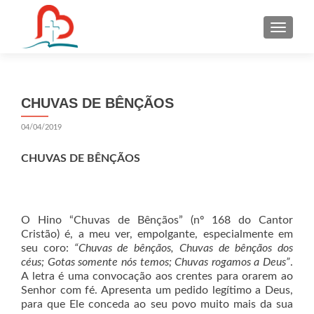
S
k
i
p
t
CHUVAS DE BÊNÇÃOS
o
c
04/04/2019
o
n
CHUVAS DE BÊNÇÃOS
t
e
n
O Hino “Chuvas de Bênçãos” (nº 168 do Cantor
t
Cristão) é, a meu ver, empolgante, especialmente em
seu coro:
“Chuvas de bênçãos, Chuvas de bênçãos dos
céus; Gotas somente nós temos; Chuvas rogamos a Deus”
.
A letra é uma convocação aos crentes para orarem ao
Senhor com fé. Apresenta um pedido legítimo a Deus,
para que Ele conceda ao seu povo muito mais da sua