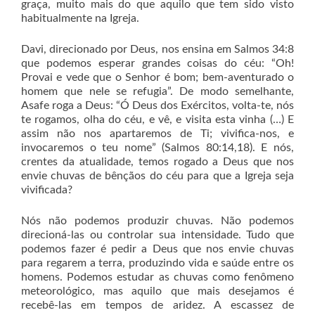
graça, muito mais do que aquilo que tem sido visto
habitualmente na Igreja.
Davi, direcionado por Deus, nos ensina em Salmos 34:8
que podemos esperar grandes coisas do céu: “Oh!
Provai e vede que o Senhor é bom; bem-aventurado o
homem que nele se refugia”. De modo semelhante,
Asafe roga a Deus: “Ó Deus dos Exércitos, volta-te, nós
te rogamos, olha do céu, e vê, e visita esta vinha (…) E
assim não nos apartaremos de Ti; vivifica-nos, e
invocaremos o teu nome” (Salmos 80:14,18). E nós,
crentes da atualidade, temos rogado a Deus que nos
envie chuvas de bênçãos do céu para que a Igreja seja
vivificada?
Nós não podemos produzir chuvas. Não podemos
direcioná-las ou controlar sua intensidade. Tudo que
podemos fazer é pedir a Deus que nos envie chuvas
para regarem a terra, produzindo vida e saúde entre os
homens. Podemos estudar as chuvas como fenômeno
meteorológico, mas aquilo que mais desejamos é
recebê-las em tempos de aridez. A escassez de