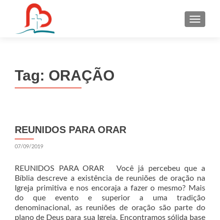
S
k
i
p
t
Tag:
ORAÇÃO
o
c
o
n
t
REUNIDOS PARA ORAR
e
n
07/09/2019
t
REUNIDOS PARA ORAR Você já percebeu que a
Bíblia descreve a existência de reuniões de oração na
Igreja primitiva e nos encoraja a fazer o mesmo? Mais
do que evento e superior a uma tradição
denominacional, as reuniões de oração são parte do
plano de Deus para sua Igreja. Encontramos sólida base