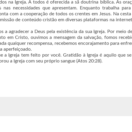
s na Igreja. A todos é oferecida a sã doutrina bíblica. As ora
dos nas necessidades que apresentam. Enquanto trabalha para
conta com a cooperação de todos os crentes em Jesus. Na cesta
nsmissão de conteúdo cristão em diversas plataformas na internet
s a agradecer a Deus pela existência da sua Igreja. Por meio d
nto em Cristo, ouvimos a mensagem da salvação, fomos receb
ada qualquer recompensa, recebemos encorajamento para enfre
ja aperfeiçoado.
 a Igreja tem feito por você. Gratidão à Igreja é aquilo que s
rou a Igreja com seu próprio sangue (Atos 20:28).