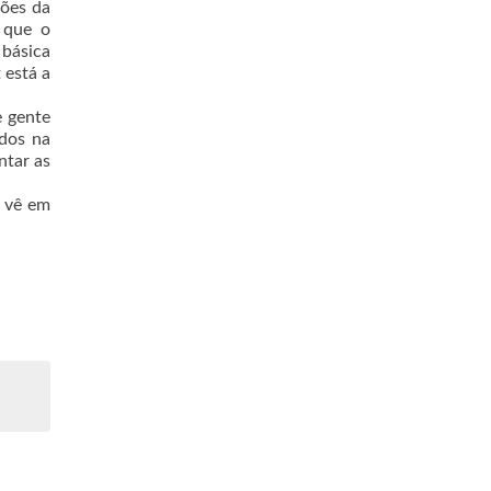
ções da
 que o
 básica
 está a
e gente
idos na
ntar as
e vê em