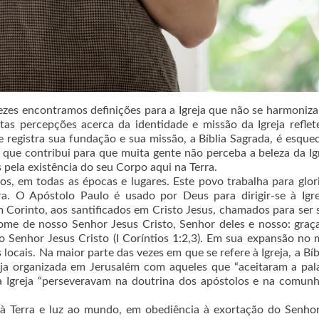
zes encontramos definições para a Igreja que não se harmoni
tas percepções acerca da identidade e missão da Igreja refle
 registra sua fundação e sua missão, a Bíblia Sagrada, é esque
 o que contribui para que muita gente não perceba a beleza da Ig
 pela existência do seu Corpo aqui na Terra.
vos, em todas as épocas e lugares. Este povo trabalha para glori
a. O Apóstolo Paulo é usado por Deus para dirigir-se à Igre
m Corinto, aos santificados em Cristo Jesus, chamados para ser 
me de nosso Senhor Jesus Cristo, Senhor deles e nosso: graç
do Senhor Jesus Cristo (I Coríntios 1:2,3). Em sua expansão no
 locais. Na maior parte das vezes em que se refere à Igreja, a Bíb
eja organizada em Jerusalém com aqueles que “aceitaram a pal
a Igreja “perseveravam na doutrina dos apóstolos e na comun
 à Terra e luz ao mundo, em obediência à exortação do Senho