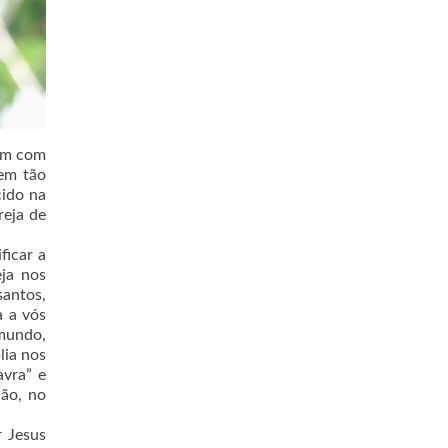
zam com
tem tão
cido na
reja de
ficar a
ja nos
santos,
a a vós
 mundo,
lia nos
avra” e
hão, no
r Jesus