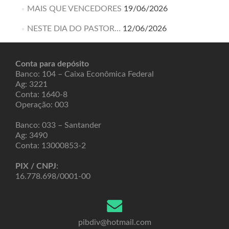
MAIS QUE VENCEDORES
19/06/2026
NESTE DIA DO PASTOR…
12/06/2026
Conta para depósito
Banco: 104 – Caixa Econômica Federal
Ag: 3221
Conta: 1640-8
Operação: 003
Banco: 033 – Santander
Ag: 3490
Conta: 13000853-2
PIX / CNPJ
:
16.778.698/0001-00
pibdiv@hotmail.com