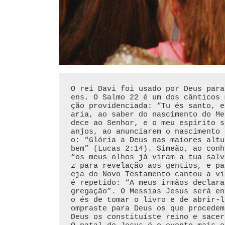
O rei Davi foi usado por Deus para
ens. O Salmo 22 é um dos cânticos 
ção providenciada: “Tu és santo, e
aria, ao saber do nascimento do Me
dece ao Senhor, e o meu espírito s
anjos, ao anunciarem o nascimento 
o: “Glória a Deus nas maiores altu
bem” (Lucas 2:14). Simeão, ao conh
“os meus olhos já viram a tua salv
z para revelação aos gentios, e pa
eja do Novo Testamento cantou a vi
é repetido: “A meus irmãos declara
gregação”. O Messias Jesus será en
o és de tomar o livro e de abrir-l
ompraste para Deus os que procedem
Deus os constituíste reino e sacer