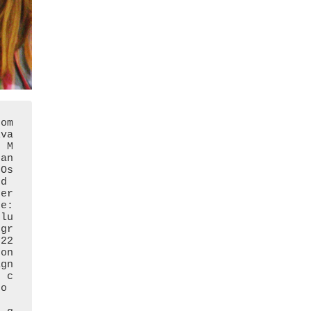
hom
lva
. M
ran
Os 
nd
er 
e: 
 lu
Igr
22 
con
ign
e c
o 

