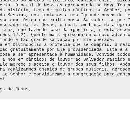
sperado do Antigo Testamento, cantado entre muito
ecia. O natal do Messias apresentado no Novo Test
da história, tema de muitos cânticos ao Senhor, p
do Messias, nos juntamos a uma “grande nuvem de t
sso com música que exalta nosso Salvador, sempre 
nsumador da fé, Jesus, o qual, em troca da alegri
 cruz, não fazendo caso da ignomínia, e está asse
reus 12:2). Quanto mais aproxima-se o novo advent
mundo a tão grande salvação por Ele operada.

a em Divinópolis a profecia que se cumpriu, o nas
ção gratuitamente por Ele providenciada. Esta é a
çosa a ser apresentada à humanidade. Convide todo
 a nós em cânticos de louvor ao Salvador nascido e
Ele merece e aceita o louvor dos seus filhos. Apó
ra realizarmos ensaios de grupos musicais, aprese
 ao Senhor e convidaremos a congregação para canta
!

ça de Jesus,