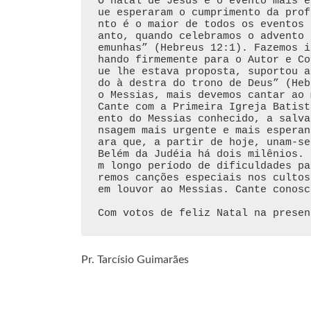
O natal de Jesus é o evento mais e
ue esperaram o cumprimento da prof
nto é o maior de todos os eventos 
anto, quando celebramos o advento 
emunhas” (Hebreus 12:1). Fazemos i
hando firmemente para o Autor e Co
ue lhe estava proposta, suportou a
do à destra do trono de Deus” (Heb
o Messias, mais devemos cantar ao 
Cante com a Primeira Igreja Batist
ento do Messias conhecido, a salva
nsagem mais urgente e mais esperan
ara que, a partir de hoje, unam-se
Belém da Judéia há dois milênios. 
m longo período de dificuldades pa
remos canções especiais nos cultos
em louvor ao Messias. Cante conosco
Com votos de feliz Natal na presen
Pr. Tarcísio Guimarães