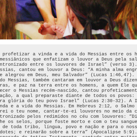
 profetizar a vinda e a vida do Messias entre os 
messiânicos que enfatizam o louvor a Deus pela sa
ntronizado entre os louvores de Israel” (verso 3)
ssias, cantou em louvor a Deus: “A minha alma eng
e alegrou em Deus, meu Salvador” (Lucas 1:46,47). 
do Messias, também cantaram em louvor a Deus dize
ras, e paz na terra entre os homens, a quem Ele qu
ecer o Messias recém-nascido, cantou profeticament
ação, a qual preparaste diante de todos os povos:
ra glória do teu povo Israel” (Lucas 2:30-32). A 
nda e a vida do Messias. Em Hebreus 2:12, o Salmo 
rei o teu nome, cantar-te-ei louvores no meio da 
tronizado pelos redimidos no céu com louvores: “D
he os selos, porque foste morto e com o teu sangu
 de toda tribo, língua, povo e nação e para o noss
dotes; e reinarão sobre a terra” (Apocalipse 5:9).