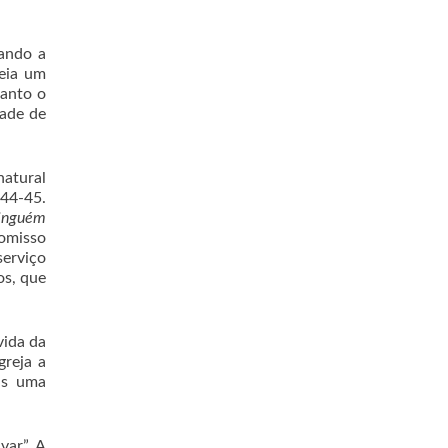
ando a
deia um
uanto o
tade de
natural
:44-45.
Ninguém
omisso
serviço
os, que
ida da
greja a
as uma
ar”. A