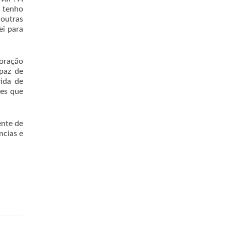
 tenho
 outras
ei para
coração
paz de
ida de
les que
nte de
ncias e