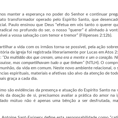
anter a esperança no poder do Senhor e continuar preg
ato transformador operado pelo Espírito Santo, que desenca
ocial. Paulo ensinou que Deus “efetua em vós tanto o querer q
 radical no profundo do ser, o nosso “querer” é alinhado à von
vei a vossa salvação com temor e tremor” (Filipenses 2:12b).
tilhar a vida com os irmãos torna-se possível, pela ação sobre
tória da igreja foi registrada literariamente por Lucas em Atos 2
a:
“Da multidão dos que creram, uma era a mente e um o coração. 
ssuísse, mas compartilhavam tudo o que tinham”
(NTLH). O compr
comunhão, da vida em comum. Neste novo ambiente relacional, o 
cias espirituais, materiais e afetivas são alvo da atenção de tod
is graça a cada dia.
o evidências da presença e atuação do Espírito Santo na v
és da doação de si, precisamos avaliar a prática do amor na i
cuidado mútuo não é apenas uma bênção a ser desfrutada, m
ine Sant-Exúpery define esta responsabilidade como “cativ