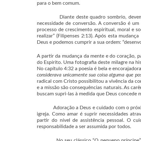
para o bem comum.
Diante deste quadro sombrio, devemos m
necessidade de conversão. A conversão é um 
processo de crescimento espiritual, moral e s
realizar” (Filipenses 2:13). Após esta mudança
Deus e podemos cumprir a sua ordem: “desenvol
A partir da mudança da mente e do coração, par
do Espírito. Uma fotografia deste milagre na his
No capítulo 4:32 a poesia é bela e encorajador
considerava unicamente sua coisa alguma que po
radical com Cristo possibilitou a vivência da 
e a missão são consequências naturais. As carên
buscam supri-las à medida que Deus concede ma
Adoração a Deus e cuidado com o próximo sã
igreja. Como amar é suprir necessidades atrav
partir do nível de assistência pessoal. O 
responsabilidade a ser assumida por todos.
No seu clássico “O pequeno príncipe”, Anto