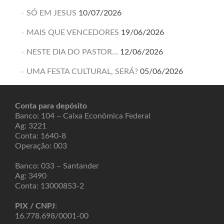
SÓ EM JESUS
10/07/2026
MAIS QUE VENCEDORES
19/06/2026
NESTE DIA DO PASTOR…
12/06/2026
UMA FESTA CULTURAL, SERÁ?
05/06/2026
Conta para depósito
Banco: 104 – Caixa Econômica Federal
Ag: 3221
Conta: 1640-8
Operação: 003
Banco: 033 – Santander
Ag: 3490
Conta: 13000853-2
PIX / CNPJ
:
16.778.698/0001-00