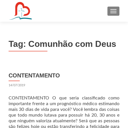
S
k
i
p
t
Tag:
Comunhão com Deus
o
c
o
n
t
CONTENTAMENTO
e
n
14/07/2019
t
CONTENTAMENTO O que seria classificado como
importante frente a um prognóstico médico estimando
mais 30 dias de vida para você? Você lembra das coisas
que todo mundo lutava para possuir há 20, 30 anos e
que ninguém valoriza atualmente? Será que as pessoas
são felizes hoje ou estão transferindo a felicidade para