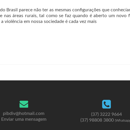
l do Brasil parece não ter as mesmas configurações que conhecí
se nas áreas rurais, tal como se faz quando é aberto um novo f
 a violência em nossa sociedade é cada vez mais
pibdiv@hotmail.com
(37) 3222 9664
Enviar uma mensagem
(37) 98808 3800
(Whatsap