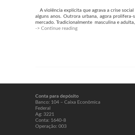
A violência explícita que agrava a crise socia
alguns anos. Outrora urbana, agora prolifera-
mercado. Tradicionalmente masculina e adulta,
-> Continue reading
Conta para depósito
Banco: 104 – Caixa Econômica
Federal
Ag: 3221
Conta: 1640-8
Operação: 003