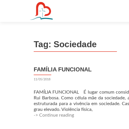
S
k
i
p
t
Tag:
Sociedade
o
c
o
n
FAMÍLIA FUNCIONAL
t
e
11/05/2018
n
t
FAMÍLIA FUNCIONAL É lugar comum considerar
Rui Barbosa. Como célula mãe da sociedade, a
estruturada para a vivência em sociedade. Cas
grau elevado. Violência física,
-> Continue reading