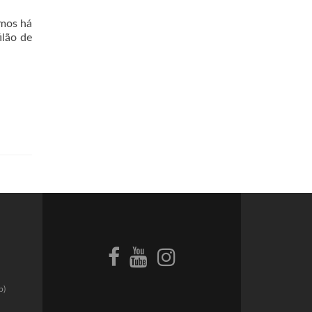
amos há
ilão de
p)