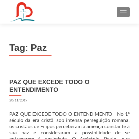
S
k
i
p
t
Tag:
Paz
o
c
o
n
t
PAZ QUE EXCEDE TODO O
e
ENTENDIMENTO
n
t
20/11/2019
PAZ QUE EXCEDE TODO O ENTENDIMENTO No 1º
século da era cristã, sob intensa perseguição romana,
os cristãos de Filipos perceberam a ameaça constante à
sua paz e consideraram a possibilidade de se