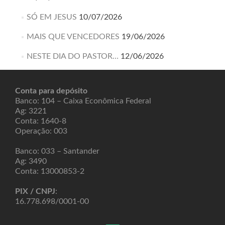
SÓ EM JESUS
10/07/2026
MAIS QUE VENCEDORES
19/06/2026
NESTE DIA DO PASTOR…
12/06/2026
Conta para depósito
Banco: 104 – Caixa Econômica Federal
Ag: 3221
Conta: 1640-8
Operação: 003
Banco: 033 – Santander
Ag: 3490
Conta: 13000853-2
PIX / CNPJ
:
16.778.698/0001-00