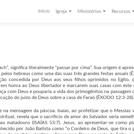
Início
Igreja
Ministérios
Recursos
ch”, significa literalmente “passar por cima”. Sua origem é apre
a pelos hebreus como uma das suas três grandes festas anuais
ação concedida por Deus aos seus filhos oprimidos no Egito,
o em honra ao Deus libertador e marcarem suas casas com este
iança com Deus e pouparia a vida dos primogênitos na passagem 
xecução do juízo de Deus sobre a casa de Faraó (ÊXODO 12:3-28)
e na mensagem da páscoa. Isaías, ao profetizar que o Messias v
ritual, revela que o sacrifício de amor do Salvador seria semel
ao matadouro (ISAÍAS 53:7). Jesus, ao apresentar-se como pl
nhecido por João Batista como “o Cordeiro de Deus, que tira o