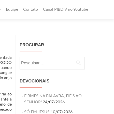
Equipe
Contato
Canal PIBDIV no Youtube
PROCURAR
sentada
 (ÊXODO
 quando
 sangue
do anjo
DEVOCIONAIS
.
iria ao
FIRMES NA PALAVRA, FIÉIS AO
hante à
SENHOR!
24/07/2026
ano de
 pecado
SÓ EM JESUS
10/07/2026