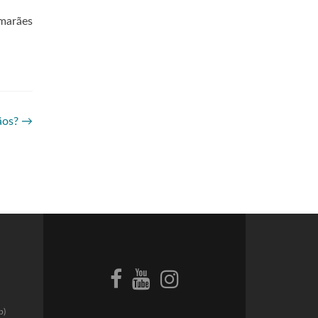
imarães
ãos?
→
p)