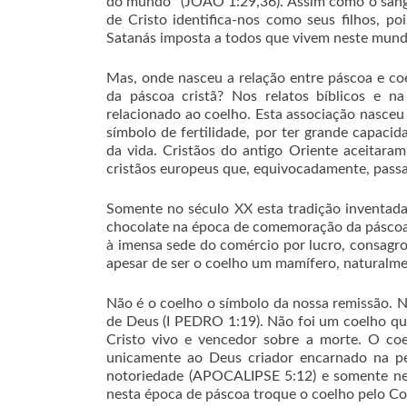
do mundo” (JOÃO 1:29,36). Assim como o sangu
de Cristo identifica-nos como seus filhos, p
Satanás imposta a todos que vivem neste mun
Mas, onde nasceu a relação entre páscoa e c
da páscoa cristã? Nos relatos bíblicos e na
relacionado ao coelho. Esta associação nasceu
símbolo de fertilidade, por ter grande capac
da vida. Cristãos do antigo Oriente aceitaram
cristãos europeus que, equivocadamente, pass
Somente no século XX esta tradição inventada
chocolate na época de comemoração da páscoa
à imensa sede do comércio por lucro, consagr
apesar de ser o coelho um mamífero, naturalme
Não é o coelho o símbolo da nossa remissão. N
de Deus (I PEDRO 1:19). Não foi um coelho que
Cristo vivo e vencedor sobre a morte. O coe
unicamente ao Deus criador encarnado na p
notoriedade (APOCALIPSE 5:12) e somente ne
nesta época de páscoa troque o coelho pelo Co