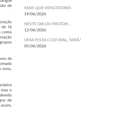
 sangue
ssão de
MAIS QUE VENCEDORES
19/06/2026
moração
NESTE DIA DO PASTOR…
o de fé
12/06/2026
ho como
novação
UMA FESTA CULTURAL, SERÁ?
 grupos
05/06/2026
.
ovos de
 somado
s ovos,
ordeiro
, mas o
 devido
gno de
assim,