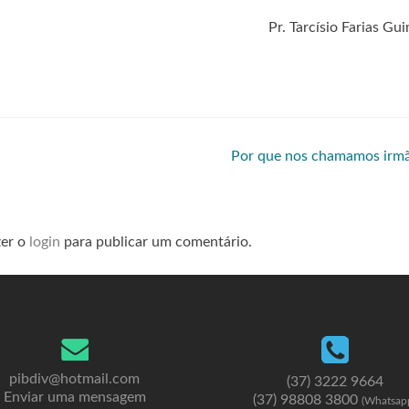
Pr. Tarcísio Farias Gu
Por que nos chamamos irm
zer o
login
para publicar um comentário.
pibdiv@hotmail.com
(37) 3222 9664
Enviar uma mensagem
(37) 98808 3800
(Whatsap