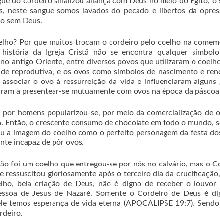
e do cordeiro sinalizou aliança com Deus no meio do Egito, o
ois, neste sangue somos lavados do pecado e libertos da opre
do sem Deus.
oelho? Por que muitos trocam o cordeiro pelo coelho na come
 história da Igreja Cristã não se encontra qualquer símbol
 no antigo Oriente, entre diversos povos que utilizaram o coel
idade reprodutiva, e os ovos como símbolos de nascimento e re
 associar o ovo à ressurreição da vida e influenciaram alguns
aram a presentear-se mutuamente com ovos na época da páscoa
 por homens popularizou-se, por meio da comercialização de 
. Então, o crescente consumo de chocolate em todo o mundo,
ou a imagem do coelho como o perfeito personagem da festa do
nte incapaz de pôr ovos.
ão foi um coelho que entregou-se por nós no calvário, mas o C
 ressuscitou gloriosamente após o terceiro dia da crucificação
lho, bela criação de Deus, não é digno de receber o louvor
essoa de Jesus de Nazaré. Somente o Cordeiro de Deus é di
le temos esperança de vida eterna (APOCALIPSE 19:7). Sendo 
rdeiro.