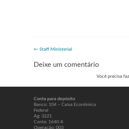
←
Staff Ministerial
Deixe um comentário
Você precisa fa
Conta para depósito
Banco: 104 – Caixa Econômica
Federal
Ag: 3221
Conta: 1640-8
Operação: 003