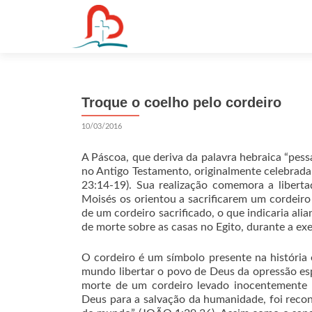
S
k
i
p
t
Troque o coelho pelo cordeiro
o
c
10/03/2016
o
n
A Páscoa, que deriva da palavra hebraica “pessa
t
no Antigo Testamento, originalmente celebrad
23:14-19). Sua realização comemora a libert
e
Moisés os orientou a sacrificarem um cordeir
n
de um cordeiro sacrificado, o que indicaria al
t
de morte sobre as casas no Egito, durante a e
O cordeiro é um símbolo presente na história 
mundo libertar o povo de Deus da opressão espi
morte de um cordeiro levado inocentemente 
Deus para a salvação da humanidade, foi reco